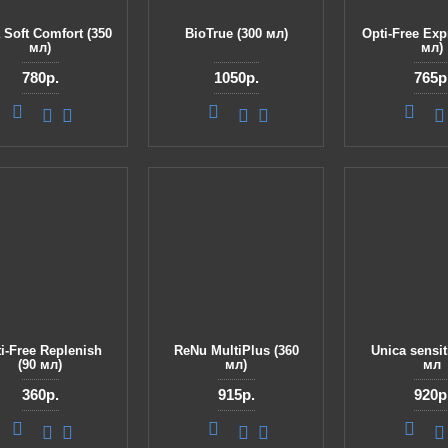
 Soft Comfort (350
BioTrue (300 мл)
Opti-Free Exp
мл)
мл)
780р.
1050р.
765р
i-Free Replenish
ReNu MultiPlus (360
Unica sensit
(90 мл)
мл)
мл
360р.
915р.
920р