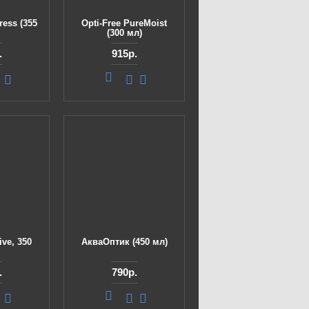
ress (355
Opti-Free PureMoist
(300 мл)
.
915р.
ive, 350
АкваОптик (450 мл)
.
790р.