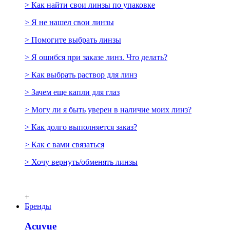
> Как найти свои линзы по упаковке
> Я не нашел свои линзы
> Помогите выбрать линзы
> Я ошибся при заказе линз. Что делать?
> Как выбрать раствор для линз
> Зачем еще капли для глаз
> Могу ли я быть уверен в наличие моих линз?
> Как долго выполняется заказ?
> Как с вами связаться
> Хочу вернуть/обменять линзы
+
Бренды
Acuvue