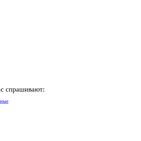
ас спрашивают:
нные