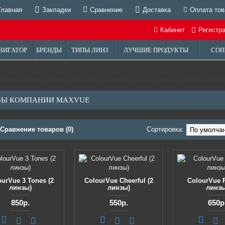
Главная
Закладки
Сравнение
Доставка
Оплата тов
Кабинет
Регистр
ВИГАТОР
БРЕНДЫ
ТИПЫ ЛИНЗ
ЛУЧШИЕ ПРОДУКТЫ
СОП
ЗЫ КОМПАНИИ MAXVUE
Сравнение товаров (0)
Сортировка:
ourVue 3 Tones (2
ColourVue Cheerful (2
ColourVue F
линзы)
линзы)
линзы
850р.
550р.
650р