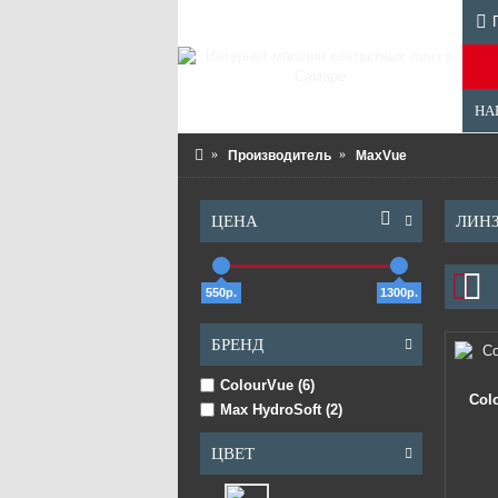
НА
Производитель
MaxVue
ЦЕНА
ЛИН
550р.
1300р.
БРЕНД
ColourVue (6)
Col
Max HydroSoft (2)
ЦВЕТ