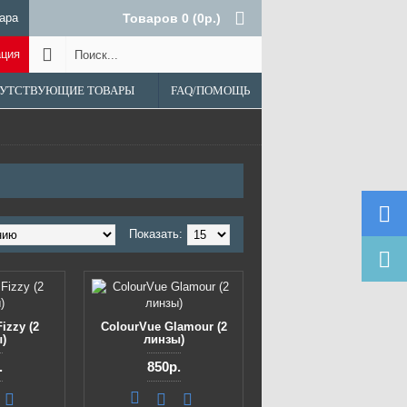
ара
Товаров 0 (0р.)
ация
УТСТВУЮЩИЕ ТОВАРЫ
FAQ/ПОМОЩЬ
Показать:
izzy (2
ColourVue Glamour (2
)
линзы)
.
850р.