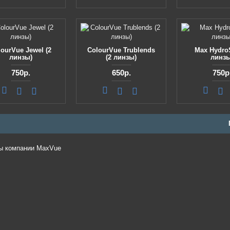
ourVue Jewel (2
ColourVue Trublends
Max HydroS
линзы)
(2 линзы)
линзы
750р.
650р.
750р